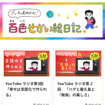
ゆるい海外放浪記
ゆるい海外放浪記
YouTube ラジオ第3回
YouTube ラジオ第２
「幸せは言語化で作られ
回 「ハゲと屋久島と
る」
『無我』の美しさ」
2024.11.07
2024.10.30