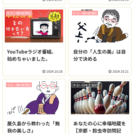
ゆるい海外放浪記
ゆるい海外放浪記
YouTubeラジオ番組、
自分の「人生の美」は自
始めちゃいました。
分で決める
2024.10.26
2024.10.21
ゆるい海外放浪記
ゆるい日本生活記
屋久島から教わった「無
あなたの心に幸福地蔵を
我の美しさ」
【京都・鈴虫寺訪問記